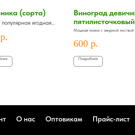
ника (сорта)
Виноград девичи
пятилисточковый
 популярная ягодная
ра в Ленинградской
Мощная лиана с ажурной листвой
р.
ти
природный кондиционер и защита
сырости
600
р.
бнее
Подробнее
нт
О нас
Оптовикам
Прайс-лист