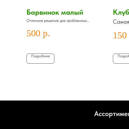
Барвинок малый
Клуб
Отличное решение для проблемных
Самая
тенистых участков
культу
500
р.
150
облас
Подробнее
Подро
Ассортиме