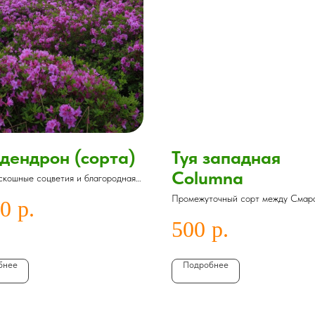
дендрон (сорта)
Туя западная
Columna
скошные соцветия и благородная
углый год
Промежуточный сорт между Смар
00
р.
Брабантом. Имеет красивую форм
колонны
500
р.
бнее
Подробнее