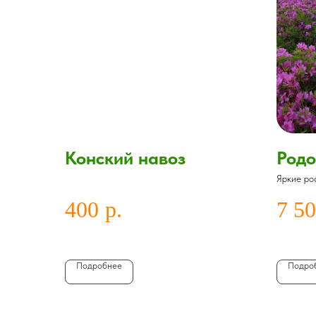
Конский навоз
Родо
Яркие ро
листва кр
400
р.
7 5
Подробнее
Подро