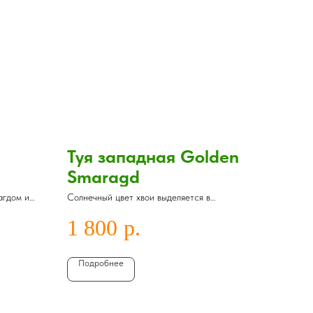
Туя западная Golden
Smaragd
агдом и
Солнечный цвет хвои выделяется в
у
пасмурном климате Ленобласти
1 800
р.
Подробнее